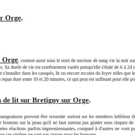
ur Orge
.
r Orge
, connue aussi sous le nom de suceuse de sang vie la nuit 
s. Sa durée de vie est extrêmement variée puisqu'elle s'étale de 6 à 24 
s'installer dans les canapés, lit ou encore recoins du foyer telles que l
 repas dure entre 10 et 20 minutes, ce qui peut est suffisant pour elle 
de lit sur Bretigny sur Orge
.
eaisons peuvent être ressentie surtout sur les membres inférieur (le
 boutons sur la peau qu'il ne faut surtout pas gratter sous risques de f
tes réactions parfois impressionnantes, comparé à d'autres ne vont pa
que ces piqûres ne sont pas graves pour les humains.