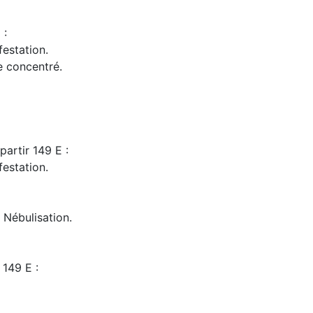
 :
festation.
de concentré.
artir 149 E :
festation.
 Nébulisation.
 149 E :