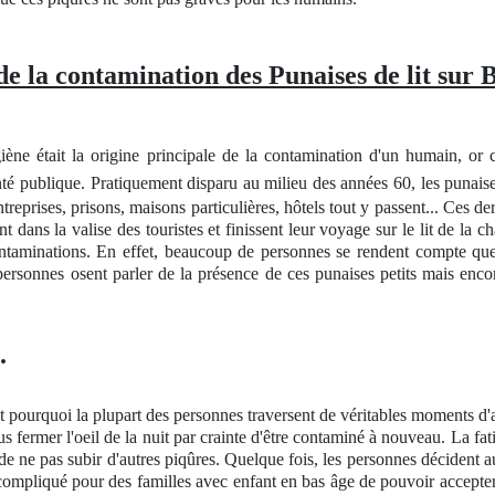
 de la contamination des Punaises de lit sur
tait la origine principale de la contamination d'un humain, or cel
nté publique. Pratiquement disparu au milieu des années 60, les punaise
treprises, prisons, maisons particulières, hôtels tout y passent... Ces d
nt dans la valise des touristes et finissent leur voyage sur le lit de la
ontaminations. En effet, beaucoup de personnes se rendent compte qu
personnes osent parler de la présence de ces punaises petits mais enc
.
st pourquoi la plupart des personnes traversent de véritables moments d'
fermer l'oeil de la nuit par crainte d'être contaminé à nouveau. La fatigu
de ne pas subir d'autres piqûres. Quelque fois, les personnes décident a
 compliqué pour des familles avec enfant en bas âge de pouvoir accepte