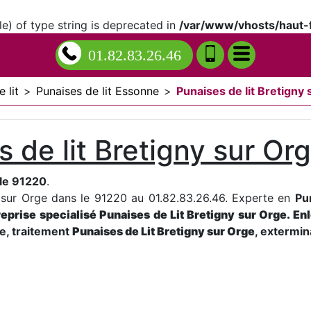
le) of type string is deprecated in
/var/www/vhosts/haut-f
01.82.83.26.46
 lit
>
Punaises de lit Essonne
>
Punaises de lit Bretigny
s de lit Bretigny sur Or
 le 91220
.
y sur Orge dans le 91220 au 01.82.83.26.46. Experte en
Pu
reprise specialisé
Punaises de Lit Bretigny sur Orge. En
le, traitement
Punaises de Lit Bretigny sur Orge
, extermi