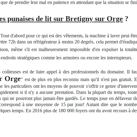
e que de prendre leur mal en patience en attendant que la situation se fini
 punaises de lit sur Bretigny sur Orge
?
out d'abord pour ce qui est des vêtements, la machine à laver peut être u
ettre 72h dans un réfrigérateur à moins 20 degrés, cela permet d'éradique
n, même s'il est malheuresment impossible d'en expulser la totalité
 endroits stratégiques comme les armoires ou encore les interrupteurs.
 coûteuses est de faire appel à des professionnels du domaine. Il fau
ur Orge
" est de plus en plus reconnu mais qu'il n'est pas gratuit.
les particuliers ont les moyens de pouvoir s'offrir ce genre d'interventio
rapidement si il n'y a aucune prestation. Dans la plupart du temps, toute 
s qui ne pourront plus jamais être gardés. Le temps joue en défaveur du p
correspond à une moyenne de 15 par jour! Autant dire que le nombre d'
quelques temps. En 2016 plus de 180 000 foyers ont du avoir recours à d