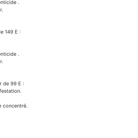
nticide .
r.
e 149 E :
nticide .
r.
r de 99 E :
festation.
de concentré.